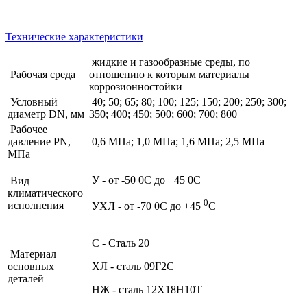
Технические характеристики
жидкие и газообразные среды, по
Рабочая среда
отношению к которым материалы
коррозионностойки
Условный
40; 50; 65; 80; 100; 125; 150; 200; 250; 300;
диаметр DN, мм
350; 400; 450; 500; 600; 700; 800
Рабочее
давление PN,
0,6 МПа; 1,0 МПа; 1,6 МПа; 2,5 МПа
МПа
У - от -50 0С до +45 0С
Вид
климатического
0
исполнения
УХЛ - от -70 0С до +45
С
С - Сталь 20
Материал
основных
ХЛ - сталь 09Г2С
деталей
НЖ - сталь 12Х18Н10Т