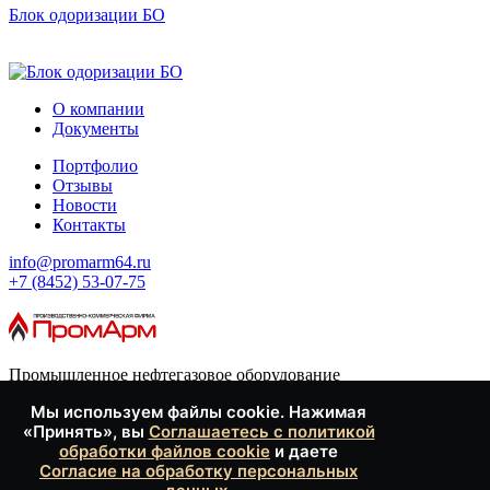
Блок одоризации БО
О компании
Документы
Портфолио
Отзывы
Новости
Контакты
info@promarm64.ru
+7 (8452) 53-07-75
Промышленное нефтегазовое оборудование
Мы используем файлы cookie. Нажимая
Каталог
«Принять», вы
Соглашаетесь с политикой
Опросные листы
обработки файлов cookie
и даете
Услуги
Согласие на обработку персональных
Оставить заявку